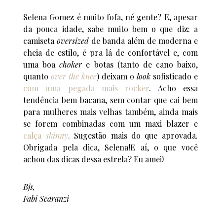
Selena Gomez é muito fofa, né gente? E, apesar
da pouca idade, sabe muito bem o que diz: a
camiseta
oversized
de banda além de moderna e
cheia de estilo, é pra lá de confortável e, com
uma boa
choker
e botas (tanto de cano baixo,
quanto
over the knee
) deixam o
look
sofisticado e
com uma pegada mais rocker
. Acho essa
tendência bem bacana, sem contar que cai bem
para mulheres mais velhas também, ainda mais
se forem combinadas com um maxi blazer e
calça
skinny
. Sugestão mais do que aprovada.
Obrigada pela dica, Selena!
E aí, o que você
achou das dicas dessa estrela? Eu amei!
Bjs,
Fabi Scaranzi