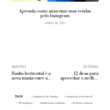
Aprenda como aumentar suas vendas
pelo Instagram
JUNHO 28, 2021
anterior
próximo
Banho horizontal é a
12 dicas para
nova mania entre as
aproveitar o melhor
famosas
de Cancun
camiseta de banda
camiseta oversized
TAGS
destaques
inspiração fashion
Selena Gomez