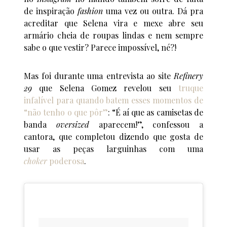
de inspiração
fashion
uma vez ou outra. Dá pra
acreditar que Selena vira e mexe abre seu
armário cheia de roupas lindas e nem sempre
sabe o que vestir? Parece impossível, né?!
Mas foi durante uma entrevista ao site
Refinery
29
que Selena Gomez revelou seu
truque
infalível para quando batem esses momentos de
“não tenho o que pôr”
: “É aí que as camisetas de
banda
oversized
aparecem!”, confessou a
cantora, que completou dizendo que gosta de
usar as peças larguinhas com uma
choker
poderosa
.