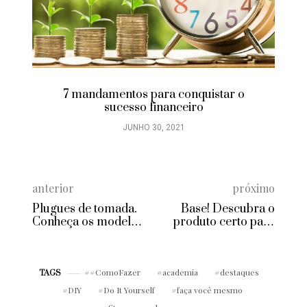
7 mandamentos para conquistar o
sucesso financeiro
JUNHO 30, 2021
anterior
próximo
Plugues de tomada.
Base! Descubra o
Conheça os modelos
produto certo para
pelo mundo
criar diferentes
efeitos na pele
#ComoFazer
academia
destaques
TAGS
DIY
Do It Yourself
faça você mesmo