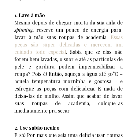
1. Lave à mão
Mesmo depois de chegar morta da sua aula de
spinning
, reserve um pouco de energia para
lavar à mão suas roupas de academia.
Essas
peças são super delicadas e merecem um
cuidado todo especial
. Sabia que se elas não
forem bem lavadas, o suor e até as partículas de
pele e gordura podem impermeabilizar a
roupa? Pois é! Então, aqueça a água até 30°C –
aquela temperatura morninha e gostosa – e
esfregue as peças com delicadeza. E nada de
deixa-las de molho. Assim que acabar de lavar
suas roupas de academia, coloque-as
imediatamente pra secar.
2. Use sabão neutro
E só! Por mais que seja uma delícia usar roupas