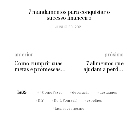
7 mandamentos para conquistar o
sucesso financeiro
JUNHO 30, 2021
anterior
próximo
Como cumprir suas
7 alimentos que
metas e promessas
ajudam a perder
em 2019!
gordura abdominal
#ComoFazer
decoração
destaques
TAGS
DIY
Do It Yourself
espelhos
faça você mesmo