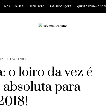
ME AJUDA FABI
MEU LIVRO
FAB PRODUÇÕES
QUEM É FABIANA SCA
DA E BELEZA
FEATURED
 o loiro da vez é
 absoluta para
2018!