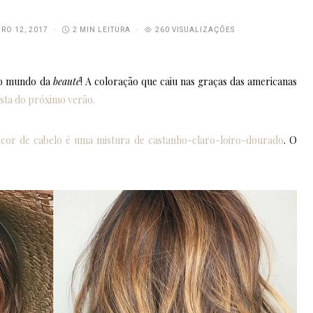
RO 12, 2017
2 MIN LEITURA
260 VISUALIZAÇÕES
do mundo da
beauté
! A coloração que caiu nas graças das americanas
sta do próximo verão.
 cor de cabelo é uma mistura de castanho-claro-loiro-dourado
. O