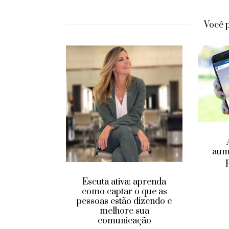
Você 
Apren
aumentar 
pelo I
JUNHO
Escuta ativa: aprenda
ara
como captar o que as
sso
pessoas estão dizendo e
melhore sua
comunicação