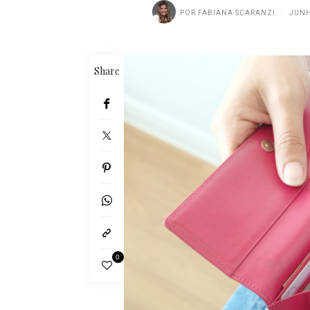
POR
FABIANA SCARANZI
JUNH
Share
0