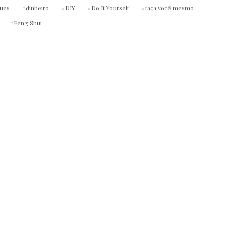
ues
dinheiro
DIY
Do It Yourself
faça você mesmo
Feng Shui