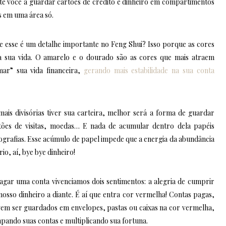
te você a guardar cartões de crédito e dinheiro em compartimentos
s em uma área só.
ue esse é um detalhe importante no Feng Shui? Isso porque as cores
a sua vida. O amarelo e o dourado são as cores que mais atraem
mar” sua vida financeira,
gerando mais estabilidade na sua conta
ais divisórias tiver sua carteira, melhor será a forma de guardar
ões de visitas, moedas… E nada de acumular dentro dela papéis
otografias. Esse acúmulo de papel impede que a energia da abundância
o, aí, bye bye dinheiro!
agar uma conta vivenciamos dois sentimentos: a alegria de cumprir
osso dinheiro a diante. É aí que entra cor vermelha! Contas pagas,
vem ser guardados em envelopes, pastas ou caixas na cor vermelha,
impando suas contas e multiplicando sua fortuna.