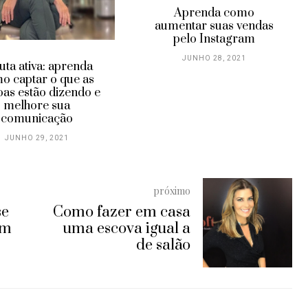
Aprenda como
aumentar suas vendas
pelo Instagram
JUNHO 28, 2021
uta ativa: aprenda
o captar o que as
oas estão dizendo e
melhore sua
comunicação
JUNHO 29, 2021
próximo
se
Como fazer em casa
um
uma escova igual a
de salão