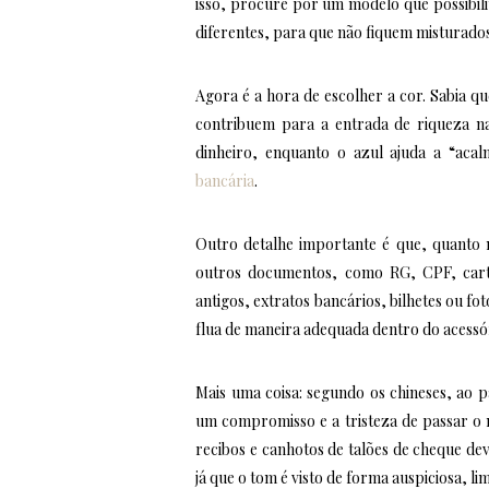
isso, procure por um modelo que possibili
diferentes, para que não fiquem misturado
Agora é a hora de escolher a cor. Sabia q
contribuem para a entrada de riqueza n
dinheiro, enquanto o azul ajuda a “acal
bancária
.
Outro detalhe importante é que, quanto m
outros documentos, como RG, CPF, cart
antigos, extratos bancários, bilhetes ou f
flua de maneira adequada dentro do acessóri
Mais uma coisa: segundo os chineses, ao p
um compromisso e a tristeza de passar o n
recibos e canhotos de talões de cheque de
já que o tom é visto de forma auspiciosa, l