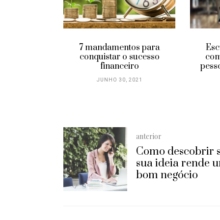
ormar uma
o em
idade
 2022
Esc
7 mandamentos para
com
conquistar o sucesso
pess
financeiro
JUNHO 30, 2021
anterior
Como descobrir 
sua ideia rende 
bom negócio