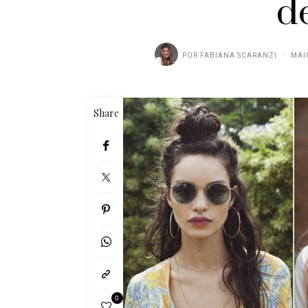
de
POR
FABIANA SCARANZI
MAI
Share
0