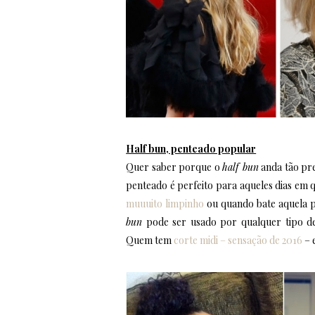
Half bun, penteado popular
Quer saber porque o
half bun
anda tão pr
penteado é perfeito para aqueles dias em 
muuuito limpinho
ou quando bate aquela pr
bun
pode ser usado por qualquer tipo d
Quem tem
corte midi – sensação de 2016
– e