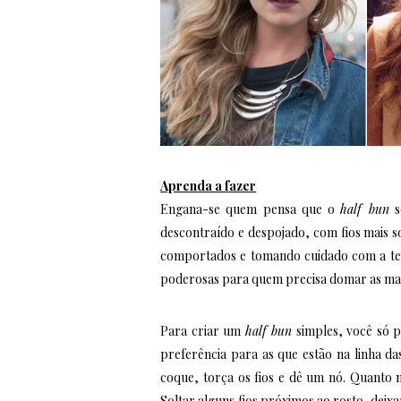
Aprenda a fazer
Engana-se quem pensa que o
half bun
s
descontraído e despojado, com fios mais so
comportados e tomando cuidado com a te
poderosas para quem precisa domar as mad
Para criar um
half bun
simples, você só 
preferência para as que estão na linha d
coque, torça os fios e dê um nó. Quanto ma
Soltar alguns fios próximos ao rosto, deix