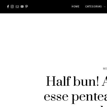
HOME
CATEGORIAS
MO
Half bun! 
esse pentea