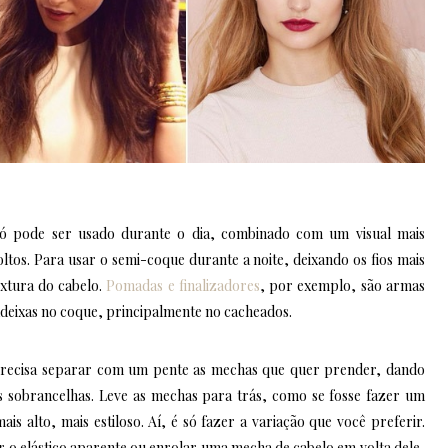
ó pode ser usado durante o dia, combinado com um visual mais
ltos. Para usar o semi-coque durante a noite, deixando os fios mais
xtura do cabelo.
Pomadas e finalizadores
, por exemplo, são armas
eixas no coque, principalmente no cacheados.
precisa separar com um pente as mechas que quer prender, dando
as sobrancelhas. Leve as mechas para trás, como se fosse fazer um
is alto, mais estiloso. Aí, é só fazer a variação que você preferir.
ar o elástico aparente ou enrolar uma mecha de cabelo em volta dele,