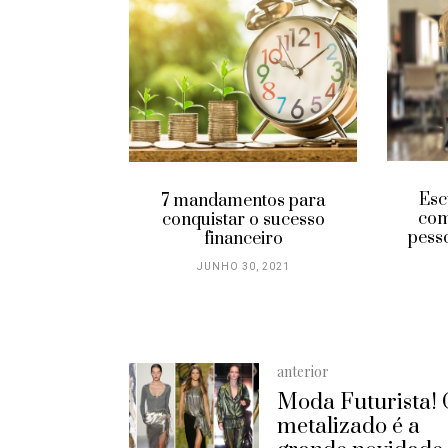
ormar uma
o em
idade
 2022
Esc
7 mandamentos para
com
conquistar o sucesso
pess
financeiro
JUNHO 30, 2021
anterior
Moda Futurista!
metalizado é a