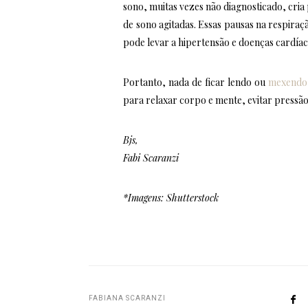
sono, muitas vezes não diagnosticado, cri
de sono agitadas. Essas pausas na respiraç
pode levar a hipertensão e doenças cardía
Portanto, nada de ficar lendo ou
mexendo 
para relaxar corpo e mente, evitar pressão
Bjs,
Fabi Scaranzi
*Imagens: Shutterstock
FABIANA SCARANZI