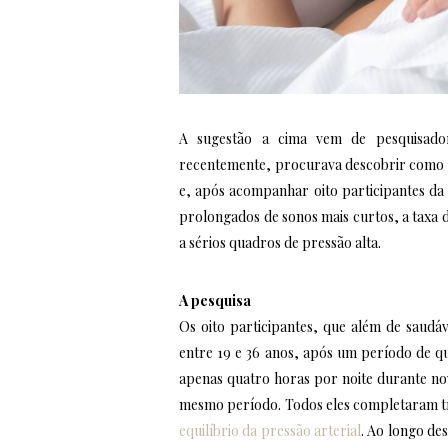
A sugestão a cima vem de pesquisad
recentemente, procurava descobrir como a 
e, após acompanhar oito participantes da
prolongados de sonos mais curtos, a taxa d
a sérios quadros de pressão alta.
A pesquisa
Os oito participantes, que além de saudá
entre 19 e 36 anos, após um período de q
apenas quatro horas por noite durante no
mesmo período. Todos eles completaram trê
equilíbrio da pressão arterial
. Ao longo de