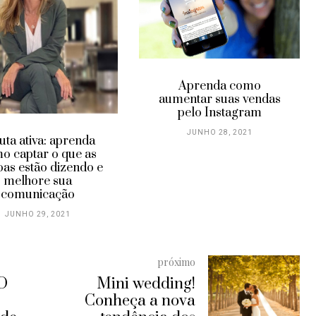
Aprenda como
aumentar suas vendas
pelo Instagram
JUNHO 28, 2021
uta ativa: aprenda
o captar o que as
oas estão dizendo e
melhore sua
comunicação
JUNHO 29, 2021
próximo
 O
Mini wedding!
Conheça a nova