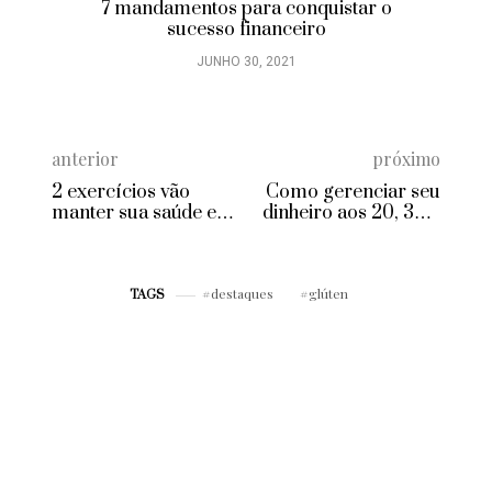
7 mandamentos para conquistar o
sucesso financeiro
JUNHO 30, 2021
anterior
próximo
2 exercícios vão
Como gerenciar seu
manter sua saúde e
dinheiro aos 20, 30 e
boa forma a vida toda
40 anos
destaques
glúten
TAGS