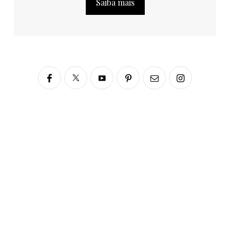
Saiba mais
Siga no Instagram
fabianascaranzioficial
Please enter an Access Token