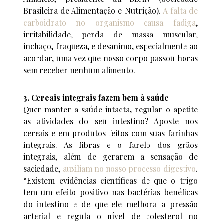
Brasileira de Alimentação e Nutrição).
A falta de
carboidrato no organismo causa fadiga
,
irritabilidade, perda de massa muscular,
inchaço, fraqueza, e desanimo, especialmente ao
acordar, uma vez que nosso corpo passou horas
sem receber nenhum alimento.
3. Cereais integrais fazem bem à saúde
Quer manter a saúde intacta, regular o apetite
as atividades do seu intestino? Aposte nos
cereais e em produtos feitos com suas farinhas
integrais. As fibras e o farelo dos grãos
integrais, além de gerarem a sensação de
saciedade,
auxiliam no nosso processo digestivo
.
“Existem evidências científicas de que o trigo
tem um efeito positivo nas bactérias benéficas
do intestino e de que ele melhora a pressão
arterial e regula o nível de colesterol no