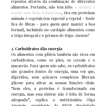
repostos através da combinação de diferentes
alimentos. Portanto, não tem jeito:
o melhor é
seguir uma dieta balanceada
, rica em proteínas
animais e vegetais (em especial a vegetal – fonte
fica de fibras – para quem quer manter a boa
forma!), incluindo no cardápio alimentos como
o trigo integral e o gérmen de trigo. Anotou?
2. Carboidratos dão energia
Os alimentos com glúten também são ricos em
carboidratos, como os pães, os cereais e o
macarrão. Para quem não sabe, os carboidratos
são grandes fontes de energia, uma vez que,
digeridos, seus açúcares complexos liberam
glicose para ativar as nossas funções vitais.
“Sem eles, a proteína é transformada em
energia, mas essa síntese não é feita de forma
adequada”, explica a nutricionista Olga
Amancio, presidente da SBAN (Sociedade