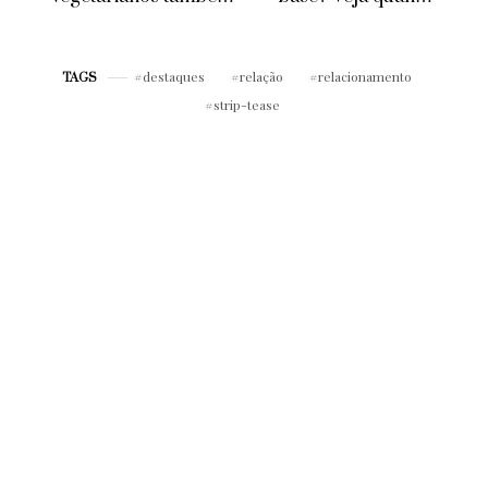
pode correr riscos,
usar cada um!
diz estudo
destaques
relação
relacionamento
TAGS
strip-tease