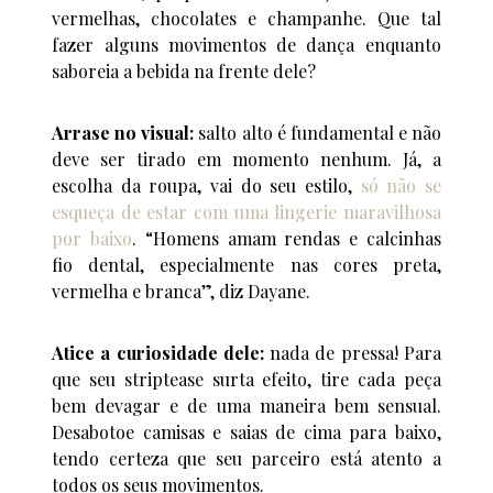
vermelhas, chocolates e champanhe. Que tal
fazer alguns movimentos de dança enquanto
saboreia a bebida na frente dele?
Arrase no visual:
salto alto é fundamental e não
deve ser tirado em momento nenhum. Já, a
escolha da roupa, vai do seu estilo,
só não se
esqueça de estar com uma lingerie maravilhosa
por baixo
. “Homens amam rendas e calcinhas
fio dental, especialmente nas cores preta,
vermelha e branca”, diz Dayane.
Atice a curiosidade dele:
nada de pressa! Para
que seu striptease surta efeito, tire cada peça
bem devagar e de uma maneira bem sensual.
Desabotoe camisas e saias de cima para baixo,
tendo certeza que seu parceiro está atento a
todos os seus movimentos.