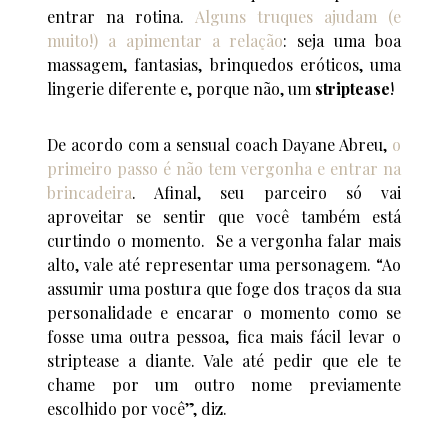
entrar na rotina.
Alguns truques ajudam (e
muito!) a apimentar a relação
: seja uma boa
massagem, fantasias, brinquedos eróticos, uma
lingerie diferente e, porque não, um
striptease
!
De acordo com a sensual coach Dayane Abreu,
o
primeiro passo é não tem vergonha e entrar na
brincadeira
. Afinal, seu parceiro só vai
aproveitar se sentir que você também está
curtindo o momento. Se a vergonha falar mais
alto, vale até representar uma personagem. “Ao
assumir uma postura que foge dos traços da sua
personalidade e encarar o momento como se
fosse uma outra pessoa, fica mais fácil levar o
striptease a diante. Vale até pedir que ele te
chame por um outro nome previamente
escolhido por você”, diz.