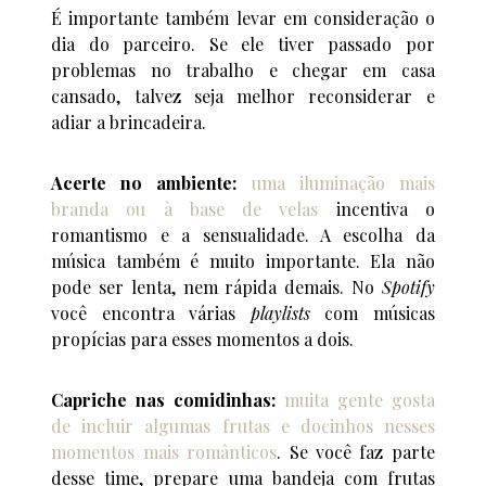
É importante também levar em consideração o
dia do parceiro. Se ele tiver passado por
problemas no trabalho e chegar em casa
cansado, talvez seja melhor reconsiderar e
adiar a brincadeira.
Acerte no ambiente:
uma iluminação mais
branda ou à base de velas
incentiva o
romantismo e a sensualidade. A escolha da
música também é muito importante. Ela não
pode ser lenta, nem rápida demais. No
Spotify
você encontra várias
playlists
com músicas
propícias para esses momentos a dois.
Capriche nas comidinhas:
muita gente gosta
de incluir algumas frutas e docinhos nesses
momentos mais românticos
. Se você faz parte
desse time, prepare uma bandeja com frutas