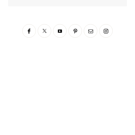
Siga no Instagram
fabianascaranzioficial
Please enter an Access Token