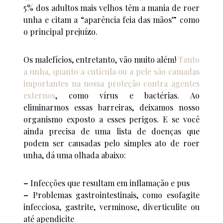
5% dos adultos mais velhos têm a mania de roer
unha e citam a “aparência feia das mãos” como
o principal prejuízo.
Os malefícios, entretanto, vão muito além!
Tanto
a unha, quanto a cutícula ou a pele são camadas
importantes na nossa proteção contra agentes
externos
, como vírus e bactérias. Ao
eliminarmos essas barreiras, deixamos nosso
organismo exposto a esses perigos. E se você
ainda precisa de uma lista de doenças que
podem ser causadas pelo simples ato de roer
unha, dá uma olhada abaixo:
–
Infecções que resultam em inflamação e pus
–
Problemas gastrointestinais, como esofagite
infecciosa, gastrite, verminose, diverticulite ou
até apendicite