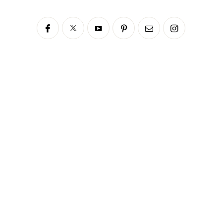
Siga no Instagram
fabianascaranzioficial
Please enter an Access Token