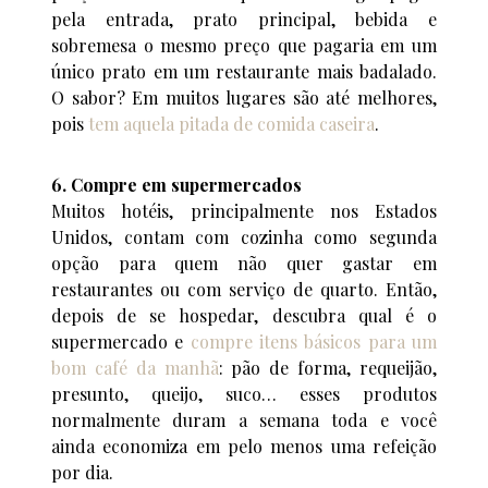
pela entrada, prato principal, bebida e
sobremesa o mesmo preço que pagaria em um
único prato em um restaurante mais badalado.
O sabor? Em muitos lugares são até melhores,
pois
tem aquela pitada de comida caseira
.
6. Compre em supermercados
Muitos hotéis, principalmente nos Estados
Unidos, contam com cozinha como segunda
opção para quem não quer gastar em
restaurantes ou com serviço de quarto. Então,
depois de se hospedar, descubra qual é o
supermercado e
compre itens básicos para um
bom café da manhã
: pão de forma, requeijão,
presunto, queijo, suco… esses produtos
normalmente duram a semana toda e você
ainda economiza em pelo menos uma refeição
por dia.