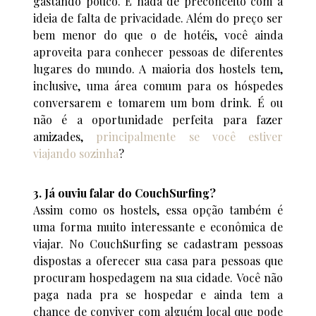
gastando pouco. E nada de preconceito com a
ideia de falta de privacidade. Além do preço ser
bem menor do que o de hotéis, você ainda
aproveita para conhecer pessoas de diferentes
lugares do mundo. A maioria dos hostels tem,
inclusive, uma área comum para os hóspedes
conversarem e tomarem um bom drink. É ou
não é a oportunidade perfeita para fazer
amizades,
principalmente se você estiver
viajando sozinha
?
3. Já ouviu falar do CouchSurfing?
Assim como os hostels, essa opção também é
uma forma muito interessante e econômica de
viajar. No CouchSurfing se cadastram pessoas
dispostas a oferecer sua casa para pessoas que
procuram hospedagem na sua cidade. Você não
paga nada pra se hospedar e ainda tem a
chance de conviver com alguém local que pode