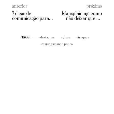
anterior
próximo
7 dicas de
Mansplaining: como
comunicação para
não deixar que ela
quem precisa causar
abale sua autoestima
uma boa primeira
no trabalho!
impressão
destaques
dicas
truques
TAGS
viajar gastando pouco