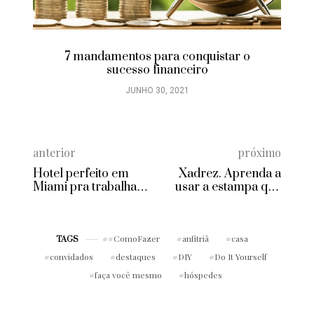
7 mandamentos para conquistar o
sucesso financeiro
JUNHO 30, 2021
anterior
próximo
Hotel perfeito em
Xadrez. Aprenda a
Miami pra trabalhar e
usar a estampa que
manter a forma
nunca sai de moda
#ComoFazer
anfitriã
casa
TAGS
convidados
destaques
DIY
Do It Yourself
faça você mesmo
hóspedes