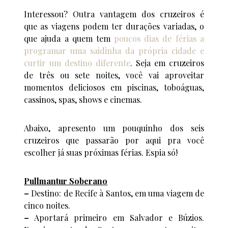
Interessou? Outra vantagem dos cruzeiros é
que as viagens podem ter durações variadas, o
que ajuda a quem tem
poucos dias de férias a
programar uma saidinha da própria cidade e
curtir um destino diferente
. Seja em cruzeiros
de três ou sete noites, você vai aproveitar
momentos deliciosos em piscinas, toboáguas,
cassinos, spas, shows e cinemas.
Abaixo, apresento um pouquinho dos seis
cruzeiros que passarão por aqui pra você
escolher já suas próximas férias. Espia só!
Pullmantur Soberano
–
Destino: de Recife à Santos, em uma viagem de
cinco noites.
–
Aportará primeiro em Salvador e Búzios.