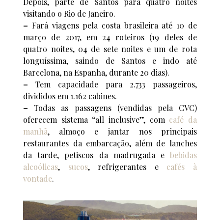
Depois, parte de Santos para quatro noites
visitando o Rio de Janeiro.
–
Fará viagens pela costa brasileira até 10 de
março de 2017, em 24 roteiros (19 deles de
quatro noites, 04 de sete noites e um de rota
longuíssima, saindo de Santos e indo até
Barcelona, na Espanha, durante 20 dias).
–
Tem capacidade para 2.733 passageiros,
divididos em 1.162 cabines.
–
Todas as passagens (vendidas pela CVC)
oferecem sistema “all inclusive”, com
café da
manhã
, almoço e jantar nos principais
restaurantes da embarcação, além de lanches
da tarde, petiscos da madrugada e
bebidas
alcoólicas
,
sucos
, refrigerantes e
cafés à
vontade
.