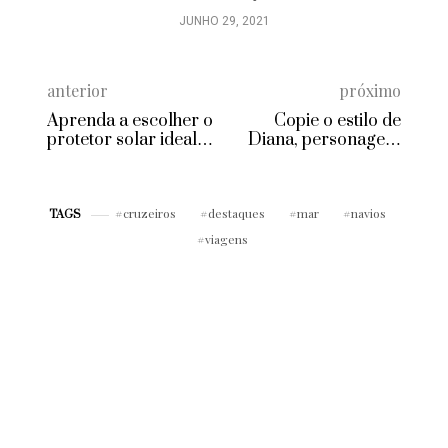
anterior
próximo
Aprenda a escolher o
Copie o estilo de
protetor solar ideal
Diana, personagem
para sua pele
de Alinne Moraes em
Rock Story
cruzeiros
destaques
mar
navios
TAGS
viagens