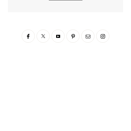
Siga no Instagram
fabianascaranzioficial
Please enter an Access Token