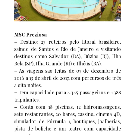
MSC Preziosa
–
Destino: 23 roteiros pelo litoral brasileiro,
saindo de Santos e Rio de Janeiro e visitando
destinos como Salvador (BA), Búzios (RJ), Ilha
Bela (SP), Ilha Grande (RJ) e Ilhéus (BA).
–
As viagens são feitas de 07 de dezembro de
2016 a 13 de abril de 2017, com percursos de três
a oito noites.
–
Tem capacidade para 4.345 passageiros e 1.388
tripulantes.
–
Conta com 18 piscinas, 12 hidromassagens,
sete restaurantes, 20 bares, cassino, cinema 4D,
simulador de Fórmula-1, boutiques, joalherias,
pista de boliche e um teatro com capacidade