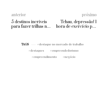
anterior
próximo
5 destinos incríveis
Tchau, depressão! 1
para fazer trilhas no
hora de exercício por
Brasil
semana ajuda a
prevenir a doença,
diz estudo
destaque no mercado de trabalho
TAGS
destaques
empreendedorismo
empreendimento
negócio