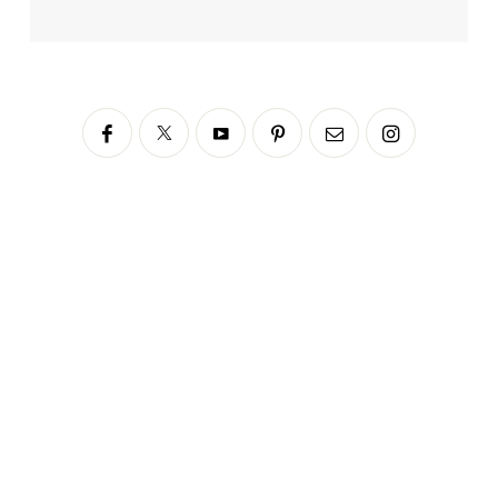
Siga no Instagram
fabianascaranzioficial
Please enter an Access Token