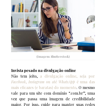
(Imagem: Shutterstock)
Invista pesado na divulgação online
Não tem jeito,
a divulgação online, seja por
Facebook
,
Instagram
ou até
WhatsApp
é uma das
mais eficazes (e baratas) do momento
. O mesmo
vale para um site com domínio “.com.br”, uma
vez que passa uma imagem de credibilidade
maior. Por isso, cuide para manter suas redes