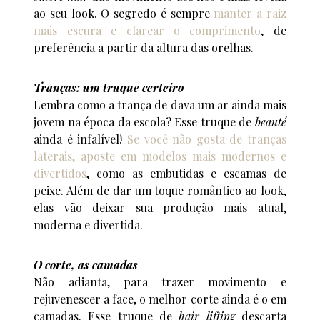
ao seu look. O segredo é sempre
manter a raiz
mais escura e clarear o comprimento
, de
preferência a partir da altura das orelhas.
Tranças: um truque certeiro
Lembra como a trança de dava um ar ainda mais
jovem na época da escola? Esse truque de
beauté
ainda é infalível!
Se você não gosta de tranças
laterais, aposte em modelos mais modernos e
divertidos
, como as embutidas e escamas de
peixe. Além de dar um toque romântico ao look,
elas vão deixar sua produção mais atual,
moderna e divertida.
O corte, as camadas
Não adianta, para trazer movimento e
rejuvenescer a face, o melhor corte ainda é o em
camadas. Esse truque de
hair lifting
descarta