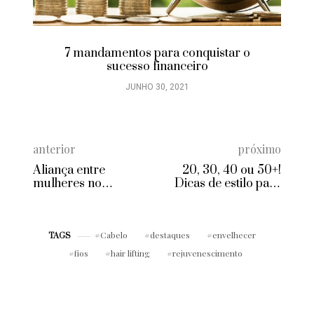
7 mandamentos para conquistar o
sucesso financeiro
JUNHO 30, 2021
anterior
próximo
Aliança entre
20, 30, 40 ou 50+!
mulheres no
Dicas de estilo para
trabalho: famosas
todas as idades
apoiam a causa
Cabelo
destaques
envelhecer
TAGS
fios
hair lifting
rejuvenescimento