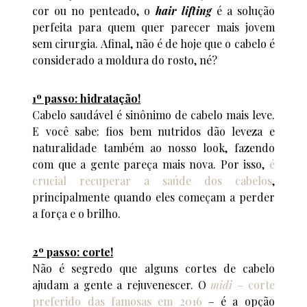
cor ou no penteado, o
hair lifting
é a solução
perfeita para quem quer parecer mais jovem
sem cirurgia. Afinal, não é de hoje que o cabelo é
considerado a moldura do rosto, né?
1º passo: hidratação!
Cabelo saudável é sinônimo de cabelo mais leve.
E você sabe: fios bem nutridos dão leveza e
naturalidade também ao nosso look, fazendo
com que a gente pareça mais nova. Por isso,
é
crucial recuperar a saúde dos cabelos
,
principalmente quando eles começam a perder
a força e o brilho.
2º passo: corte!
Não é segredo que alguns cortes de cabelo
ajudam a gente a rejuvenescer. O
midi
– corte
preferido das famosas em 2016
– é a opção