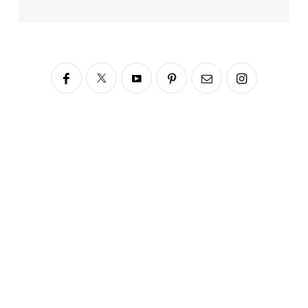
Siga no Instagram
fabianascaranzioficial
Please enter an Access Token