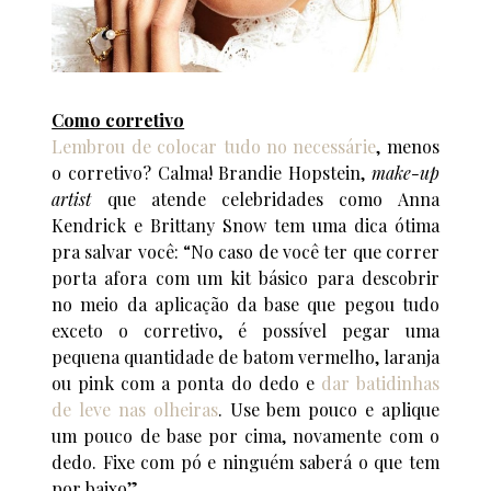
Como corretivo
Lembrou de colocar tudo no necessárie
, menos
o corretivo? Calma! Brandie Hopstein,
make-up
artist
que atende celebridades como Anna
Kendrick e Brittany Snow tem uma dica ótima
pra salvar você: “No caso de você ter que correr
porta afora com um kit básico para descobrir
no meio da aplicação da base que pegou tudo
exceto o corretivo, é possível pegar uma
pequena quantidade de batom vermelho, laranja
ou pink com a ponta do dedo e
dar batidinhas
de leve nas olheiras
. Use bem pouco e aplique
um pouco de base por cima, novamente com o
dedo. Fixe com pó e ninguém saberá o que tem
por baixo”