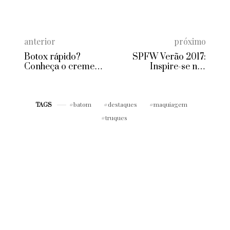
anterior
próximo
Botox rápido?
SPFW Verão 2017:
Conheça o creme
Inspire-se nas
sensação no
tendências da moda!
mercado!
batom
destaques
maquiagem
TAGS
truques