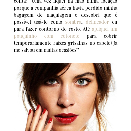
conta: “Uma vez fiquei na mão numa locação
porque a companhia aérea havia perdido minha
bagagem de maquiagem e descobri que é
possível usá-lo como
sombra
,
delineador
ou
para fazer contorno do rosto. Até
apliquei um
pouquinho com cotonete
para cobrir
temporariamente raízes grisalhas no cabelo! Já
me salvou em muitas ocasiões”