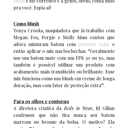
facial
e até corretivo e a gente, óbvio, conta tudo
pra você. Espia aí!
Como blush
Tonya Crooks, maquiadora que já trabalho com
Megan Fox, Fergie e Molly Sims contou que
adora misturam batom com
protetor solar
e
então aplicar o mix nas bochechas. “Geralmente
uso um batom mate com um FPS 30 ou 50, mas
também é possível utilizar um produto com
acabamento mais translúcido ou brilhante. Esse
mix funciona como um blush em creme de longa
duração, mas com fator de proteção extra”.
Para os olhos e contorno
A diretora criativa da
Redy to Wear
, BJ Gilian
confessou que não tira nunca seu batom
marrom ou bronze da bolsa. O motivo? Ela