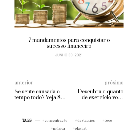
7 mandamentos para conquistar o
sucesso financeiro
JUNHO 30, 2021
anterior
próximo
Se sente cansada o
Descubra o quanto
tempo todo? Veja 8
de exercício você
possíveis razões!
precisa para manter
seu cérebro saudável
concentração
destaques
foco
TAGS
música
playlist