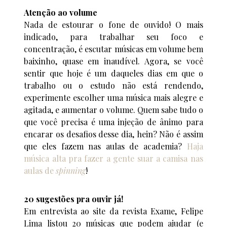
Atenção ao volume
Nada de estourar o fone de ouvido! O mais
indicado, para trabalhar seu foco e
concentração, é escutar músicas em volume bem
baixinho, quase em inaudível. Agora, se você
sentir que hoje é um daqueles dias em que o
trabalho ou o estudo não está rendendo,
experimente escolher uma música mais alegre e
agitada, e aumentar o volume. Quem sabe tudo o
que você precisa é uma injeção de ânimo para
encarar os desafios desse dia, hein? Não é assim
que eles fazem nas aulas de academia?
Haja
música alta pra fazer a gente suar a camisa nas
aulas de
spinning
!
20 sugestões pra ouvir já!
Em entrevista ao site da revista Exame, Felipe
Lima listou 20 músicas que podem ajudar (e