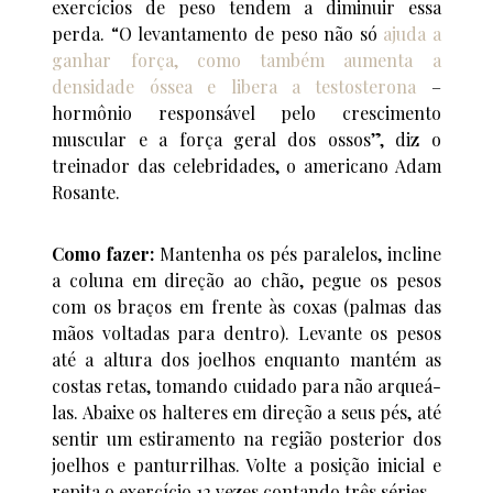
exercícios de peso tendem a diminuir essa
perda. “O levantamento de peso não só
ajuda a
ganhar força, como também aumenta a
densidade óssea e libera a testosterona
–
hormônio responsável pelo crescimento
muscular e a força geral dos ossos”, diz o
treinador das celebridades, o americano Adam
Rosante.
Como fazer:
Mantenha os pés paralelos, incline
a coluna em direção ao chão, pegue os pesos
com os braços em frente às coxas (palmas das
mãos voltadas para dentro). Levante os pesos
até a altura dos joelhos enquanto mantém as
costas retas, tomando cuidado para não arqueá-
las. Abaixe os halteres em direção a seus pés, até
sentir um estiramento na região posterior dos
joelhos e panturrilhas. Volte a posição inicial e
repita o exercício 12 vezes contando três séries.