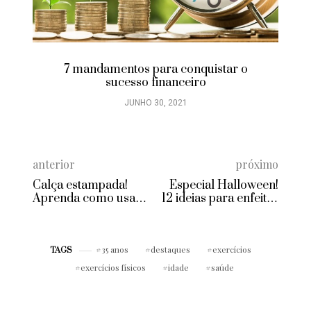
7 mandamentos para conquistar o
sucesso financeiro
JUNHO 30, 2021
anterior
próximo
Calça estampada!
Especial Halloween!
Aprenda como usar
12 ideias para enfeitar
essa peça com estilo
os pratos da sua festa
35 anos
destaques
exercícios
TAGS
exercícios físicos
idade
saúde