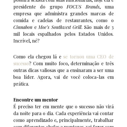
presidente do grupo
FOCUS Brands
, uma
empresa que administra grandes marcas de
comida e cadeias de restaurantes, como o
Cinnabon
e
Moe’s Southwest Grill
. São mais de 3
mil locais espalhados pelos Estados Unidos.
Incrível, né?
Como ela chegou lá e
se tornou uma CEO de
sucesso
? Com muito foco, determinação e três
outras dicas valiosas que a ensinaram a ser uma
boa líder. Agora, vai de você coloca-las em
prática.
Encontre um mentor
É preciso ter em mente que o sucesso não virá
da noite para o dia. Cada experiência vai contar
como aprendizado e, principalmente, trabalhar
com diferentes chefes e mentores, vai fazer com