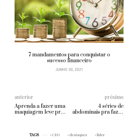
7 mandamentos para conquistar o
sucesso financeiro
JUNHO 30, 2021
anterior
próximo
Aprenda a fazer uma
4 séries de
maquiagem leve pra
abdominais pra fazer
academia
em apenas 15
minutos
CEO
destaques
líder
TAGS