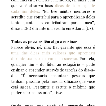
que você absorva boas
dicas de liderança de
cada um deles
. “Eu tive muitos mentores e
acredito que contribui para o aprendizado deles
tanto quanto eles contribuíram para o meu”,
disse a CEO durante um evento em Atlanta (US).
Todas as pessoas têm algo a ensinar
Parece óbvio, né, mas Kat garante que essa é
uma das dicas mais valiosas que aprendeu
durante sua estrada rumo ao sucesso
. Para ela,
qualquer um – do líder ao estagiário – pode
ensinar e aprender através de tarefas do dia-a-
dia. “É necessário encontrar pessoas que
tenham passado pela mesma situação que você
está agora. Pergunte e escute o máximo que
puder sobre o assunto”, disse.
Onde quer que você vá, aprenda algo