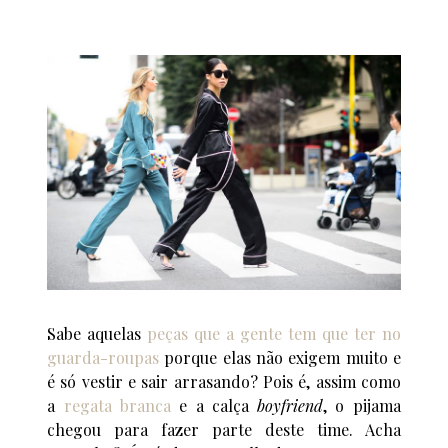
Sabe aquelas
peças que a gente tem que ter no
guarda-roupas
porque elas não exigem muito e
é só vestir e sair arrasando? Pois é, assim como
a
regata branca
e a calça
boyfriend
, o pijama
chegou para fazer parte deste time. Acha