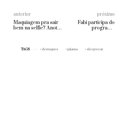
anterior
próximo
Maquiagem pra sair
Fabi participa do
bem na selfie? Anote
programa
já os truques!
#NoClosetComKadu
destaques
pijama
sleepwear
TAGS