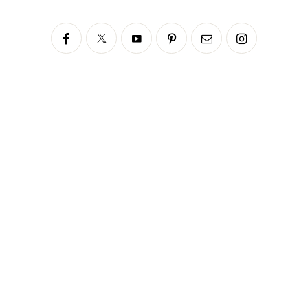
Siga no Instagram
fabianascaranzioficial
Please enter an Access Token