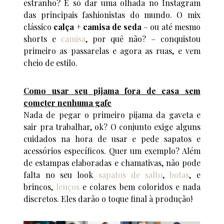
estranho? É só dar uma olhada no Instagram
das principais fashionistas do mundo. O mix
clássico
calça + camisa de seda
– ou até mesmo
shorts e
camisa
, por quê não? – conquistou
primeiro as passarelas e agora as ruas, e vem
cheio de estilo.
Como usar seu pijama fora de casa sem
cometer nenhuma gafe
Nada de pegar o primeiro pijama da gaveta e
sair pra trabalhar, ok? O conjunto exige alguns
cuidados na hora de usar e pede sapatos e
acessórios específicos. Quer um exemplo? Além
de estampas elaboradas e chamativas, não pode
falta no seu look
sapatos de salto
,
botas
, e
brincos,
lenços
e colares bem coloridos e nada
discretos. Eles darão o toque final à produção!