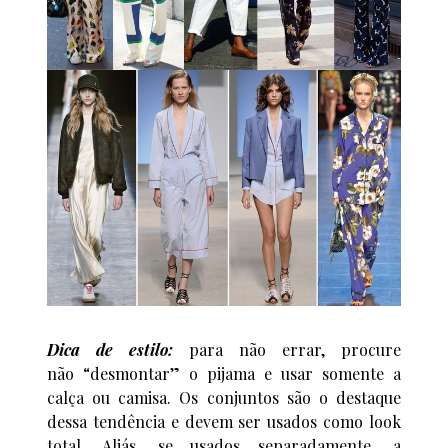
Dica de estilo:
para não errar, procure
não “desmontar” o pijama e usar somente a
calça ou camisa. Os conjuntos são o destaque
dessa tendência e devem ser usados como look
total. Aliás, se usados separadamente, a