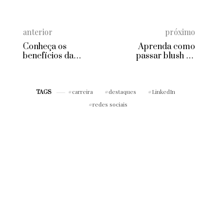
anterior
próximo
Conheça os
Aprenda como
benefícios da
passar blush de
abóbora para o
acordo com o
corpo e mente
formato do seu rosto
carreira
destaques
LinkedIn
TAGS
redes sociais