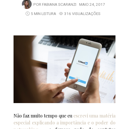
POR
FABIANA SCARANZI
MAIO 24, 2017
5 MIN LEITURA
316 VISUALIZAÇÕES
Não faz muito tempo que eu
escrevi uma matéria
especial explicando a importância e o poder do