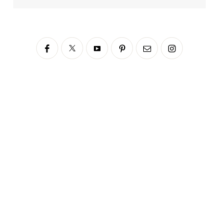
Siga no Instagram
fabianascaranzioficial
Please enter an Access Token