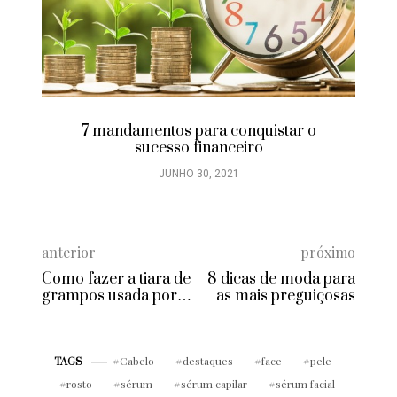
7 mandamentos para conquistar o
sucesso financeiro
JUNHO 30, 2021
anterior
próximo
Como fazer a tiara de
8 dicas de moda para
grampos usada por
as mais preguiçosas
Kim Kardashian
Cabelo
destaques
face
pele
TAGS
rosto
sérum
sérum capilar
sérum facial