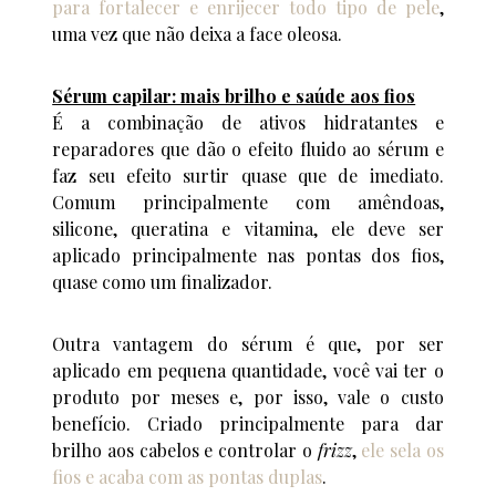
para fortalecer e enrijecer todo tipo de pele
,
uma vez que não deixa a face oleosa.
Sérum capilar: mais brilho e saúde aos fios
É a combinação de ativos hidratantes e
reparadores que dão o efeito fluido ao sérum e
faz seu efeito surtir quase que de imediato.
Comum principalmente com amêndoas,
silicone, queratina e vitamina, ele deve ser
aplicado principalmente nas pontas dos fios,
quase como um finalizador.
Outra vantagem do sérum é que, por ser
aplicado em pequena quantidade, você vai ter o
produto por meses e, por isso, vale o custo
benefício. Criado principalmente para dar
brilho aos cabelos e controlar o
frizz
,
ele sela os
fios e acaba com as pontas duplas
.