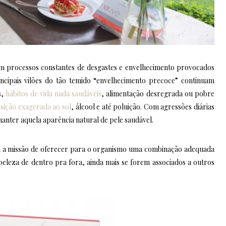
em processos constantes de desgastes e envelhecimento provocados
incipais vilões do tão temido “envelhecimento precoce” continuam
s,
hábitos de vida nada saudáveis
, alimentação desregrada ou pobre
sição exagerada ao sol
, álcool e até poluição. Com agressões diárias
 manter aquela aparência natural de pele saudável.
om a missão de oferecer para o organismo uma combinação adequada
 beleza de dentro pra fora, ainda mais se forem associados a outros