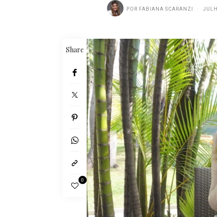
POR
FABIANA SCARANZI
JULH
Share
0