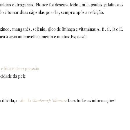
rmácias e drogarias, Nouve foi desenvolvido em capsulas gelatinosas
do é tomar duas cápsulas por dia, sempre após a refeição.
nco, manganês, selênio, óleo de linhaça e vitaminas A, B, C, D e E,
a a ação antienvelhecimento e muitos. Espia só!
e linhas de expressão
icidade da pele
a dúvida, o
site da
Mantecorp Skincare
traz todas as informações!