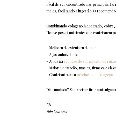
Fácil de ser encontrado nas principais fa
moles, facilitando a ingestão. O recomenda
Combinando colágeno hidrolisado, cobre, zi
Nouve possui nutrientes que contribuem par
– Melhora da estrutura da pele
– Ação antioxidante
– Ajuda na
redução do surgimento de rugas 
– Maior hidratação, macies, firmeza e elast
– Contribui para a
produção do colágeno
Dica anotada? Se precisar tirar mais algum
Bjs,
Fabi Scaranzi