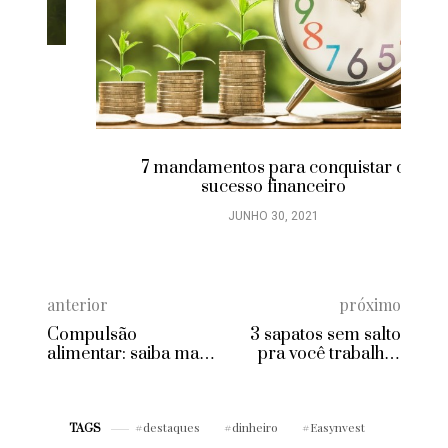
7 mandamentos para conquistar o
sucesso financeiro
JUNHO 30, 2021
anterior
próximo
Compulsão
3 sapatos sem salto
alimentar: saiba mais
pra você trabalhar
sobre esse distúrbio
com estilo e conforto
destaques
dinheiro
Easynvest
TAGS