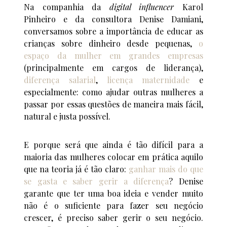
Na companhia da
digital influencer
Karol
Pinheiro e da consultora Denise Damiani,
conversamos sobre a importância de educar as
crianças sobre dinheiro desde pequenas,
o
espaço da mulher em grandes empresas
(principalmente em cargos de liderança),
diferença salarial
,
licença maternidade
e
especialmente: como ajudar outras mulheres a
passar por essas questões de maneira mais fácil,
natural e justa possível.
E porque será que ainda é tão difícil para a
maioria das mulheres colocar em prática aquilo
que na teoria já é tão claro:
ganhar mais do que
se gasta e saber gerir a diferença
? Denise
garante que ter uma boa ideia e vender muito
não é o suficiente para fazer seu negócio
crescer, é preciso saber gerir o seu negócio.