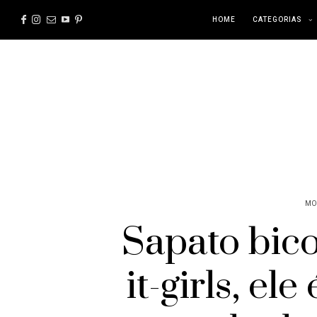
HOME
CATEGORIAS
MO
Sapato bico
it-girls, el