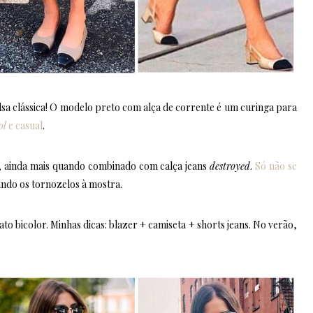
a clássica! O modelo preto com alça de corrente é um curinga para
ol
e casual
.
o, ainda mais quando combinado com calça jeans
destroyed
.
Só não se
ando os tornozelos à mostra.
ato bicolor. Minhas dicas: blazer + camiseta + shorts jeans. No verão,