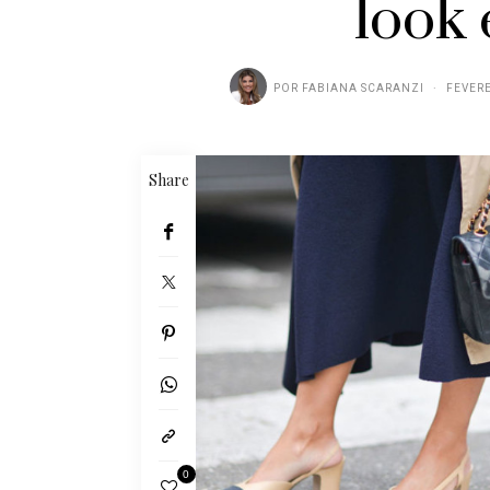
look 
POR
FABIANA SCARANZI
FEVERE
Share
0