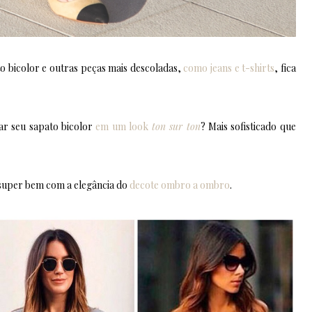
o bicolor e outras peças mais descoladas,
como jeans e t-shirts
, fica
ar seu sapato bicolor
em um look
ton sur ton
? Mais sofisticado que
 super bem com a elegância do
decote ombro a ombro
.