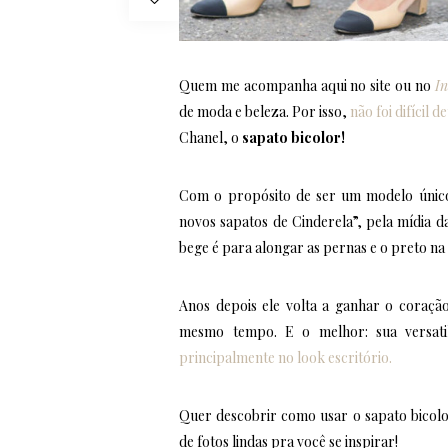
Quem me acompanha aqui no site ou no
I
de moda e beleza. Por isso,
não foi difícil 
Chanel, o
sapato bicolor!
Com o propósito de ser um modelo único 
novos sapatos de Cinderela”, pela mídia d
bege é para alongar as pernas e o preto n
Anos depois ele volta a ganhar o coraçã
mesmo tempo. E o melhor: sua versatil
principalmente no look escritório.
Quer descobrir como usar o sapato bicolo
de fotos lindas pra você se inspirar!