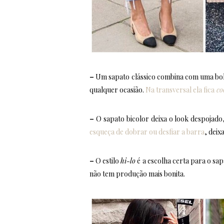
–
Um sapato clássico combina com uma bols
qualquer ocasião.
Na transversal ela fica
co
–
O sapato bicolor deixa o look despojad
esqueça de dobrar ou desfiar a barra
, deix
–
O estilo
hi-lo
é a escolha certa para o sap
não tem produção mais bonita.