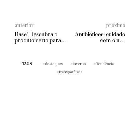
anterior
próximo
Base! Descubra o
Antibióticos: cuidado
produto certo para
com o uso
criar diferentes
desenfreado!
efeitos na pele
destaques
inverno
Tendência
TAGS
transparência