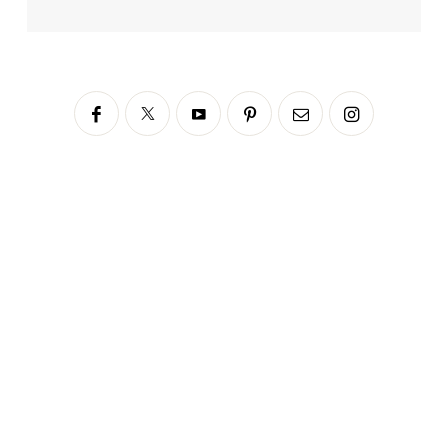
Siga no Instagram
fabianascaranzioficial
Please enter an Access Token