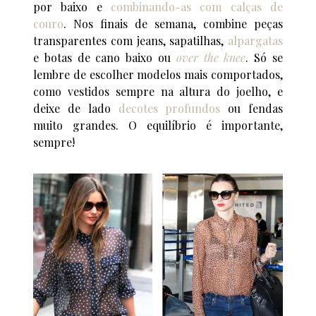
por baixo e
combinando-as com calças de
couro
. Nos finais de semana, combine peças
transparentes com jeans, sapatilhas,
alpargatas
e botas de cano baixo ou
over the knee
. Só se
lembre de escolher modelos mais comportados,
como vestidos sempre na altura do joelho, e
deixe de lado
decotes profundos
ou fendas
muito grandes. O equilíbrio é importante,
sempre!