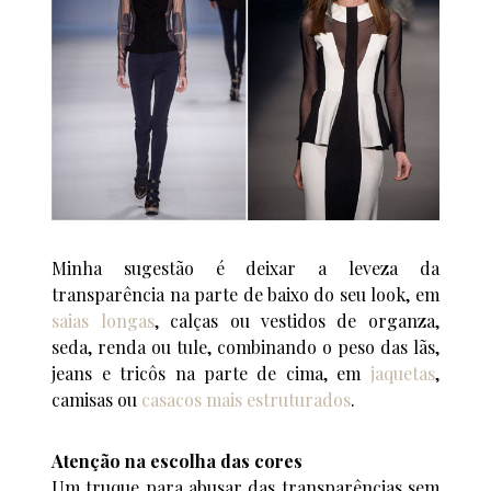
Minha sugestão é deixar a leveza da
transparência na parte de baixo do seu look, em
saias longas
, calças ou vestidos de organza,
seda, renda ou tule, combinando o peso das lãs,
jeans e tricôs na parte de cima, em
jaquetas
,
camisas ou
casacos mais estruturados
.
Atenção na escolha das cores
Um truque para abusar das transparências sem