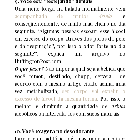
9. Você está “festejando” demais
Uma noite longa na balada normalmente vem
acompanhada de muitos
drinks
e
consequentemente, de muito mau cheiro no dia
seguinte. “Algumas pessoas escoam esse álcool
em excesso do corpo através dos poros da pele
e da respiração”, por isso o odor forte no dia
seguinte”, explica um arquivo no
HuffingtonPost.com
O que fazer?
Não importa qual seja a bebida que
você tomou, destilado, chopp, cerveja… de
acordo com o mesmo artigo citado acima, uma
vez metabolizada,
seu corpo vai expelir o
excesso de álcool da mesma forma
. Por isso, o
melhor é diminuir a quantidade de
drinks
alcoólicos ou intercala-los com sucos naturais.
10. Você exagera no desodorante
Parece contraditório, né, mas pode acreditar: