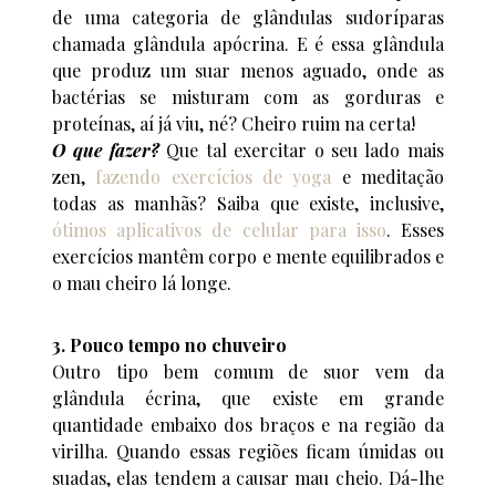
de uma categoria de glândulas sudoríparas
chamada glândula apócrina. E é essa glândula
que produz um suar menos aguado, onde as
bactérias se misturam com as gorduras e
proteínas, aí já viu, né? Cheiro ruim na certa!
O que fazer?
Que tal exercitar o seu lado mais
zen,
fazendo exercícios de yoga
e meditação
todas as manhãs? Saiba que existe, inclusive,
ótimos aplicativos de celular para isso
. Esses
exercícios mantêm corpo e mente equilibrados e
o mau cheiro lá longe.
3. Pouco tempo no chuveiro
Outro tipo bem comum de suor vem da
glândula écrina, que existe em grande
quantidade embaixo dos braços e na região da
virilha. Quando essas regiões ficam úmidas ou
suadas, elas tendem a causar mau cheio. Dá-lhe