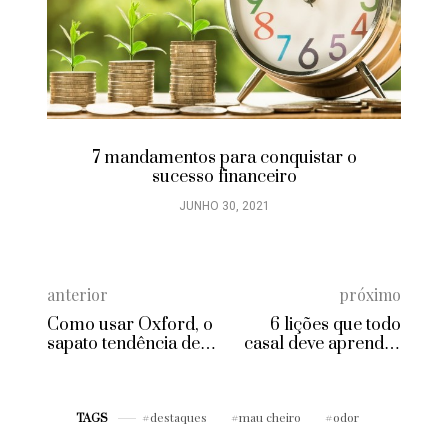
7 mandamentos para conquistar o
sucesso financeiro
JUNHO 30, 2021
anterior
próximo
Como usar Oxford, o
6 lições que todo
sapato tendência de
casal deve aprender
2017
com o divórcio de
Brangelina
destaques
mau cheiro
odor
TAGS