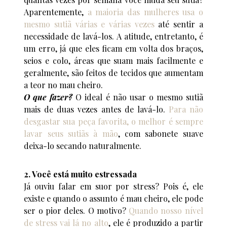
Aparentemente,
a maioria das mulheres usa o
mesmo sutiã várias e várias vezes
até sentir a
necessidade de lavá-los. A atitude, entretanto, é
um erro, já que eles ficam em volta dos braços,
seios e colo, áreas que suam mais facilmente e
geralmente, são feitos de tecidos que aumentam
a teor no mau cheiro.
O que fazer?
O ideal é não usar o mesmo sutiã
mais de duas vezes antes de lavá-lo.
Para não
desgastar sua peça favorita, o melhor é sempre
lavar seus sutiãs à mão
, com sabonete suave
deixa-lo secando naturalmente.
2. Você está muito estressada
Já ouviu falar em suor por stress? Pois é, ele
existe e quando o assunto é mau cheiro, ele pode
ser o pior deles. O motivo?
Quando nosso nível
de stress vai lá no alto
, ele é produzido a partir