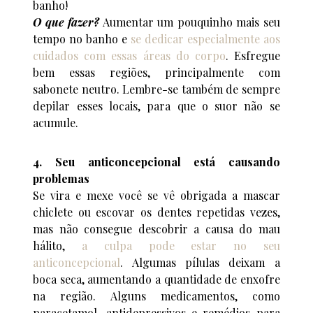
banho!
O que fazer?
Aumentar um pouquinho mais seu
tempo no banho e
se dedicar especialmente aos
cuidados com essas áreas do corpo
. Esfregue
bem essas regiões, principalmente com
sabonete neutro. Lembre-se também de sempre
depilar esses locais, para que o suor não se
acumule.
4. Seu anticoncepcional está causando
problemas
Se vira e mexe você se vê obrigada a mascar
chiclete ou escovar os dentes repetidas vezes,
mas não consegue descobrir a causa do mau
hálito,
a culpa pode estar no seu
anticoncepcional
. Algumas pílulas deixam a
boca seca, aumentando a quantidade de enxofre
na região. Alguns medicamentos, como
paracetamol, antidepressivos e remédios para