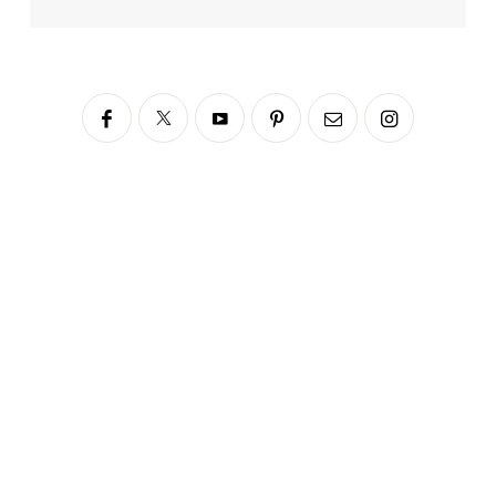
Siga no Instagram
fabianascaranzioficial
Please enter an Access Token