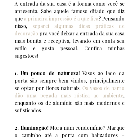
A entrada da sua casa é a forma como você se
apresenta. Sabe aquele famoso ditado que diz
que
a primeira impressão é a que fica
? Pensando
nisso,
separei algumas dicas práticas de
decoração
pra você deixar a entrada da sua casa
mais bonita e receptiva, levando em conta seu
estilo e gosto pessoal. Confira minhas
sugestões!
1. Um pouco de natureza!
Vasos ao lado da
porta são sempre bem-vindos, principalmente
se optar por flores naturais.
Os vasos de barro
dão uma pegada mais rústica ao ambiente
,
enquanto os de alumínio são mais modernos e
sofisticados.
2. Iluminação!
Mora num condomínio? Marque
o caminho até a porta com balizadores –