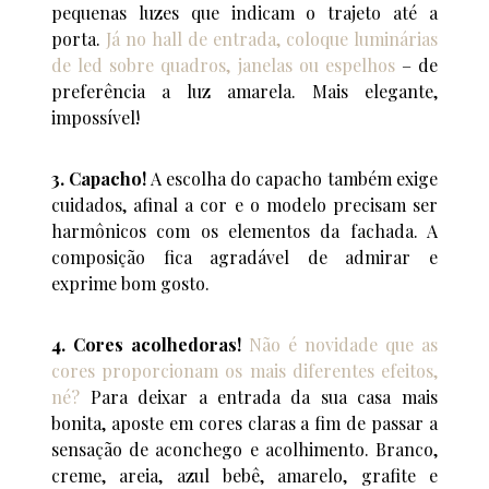
pequenas luzes que indicam o trajeto até a
porta.
Já no hall de entrada, coloque luminárias
de led sobre quadros, janelas ou espelhos
– de
preferência a luz amarela. Mais elegante,
impossível!
3. Capacho!
A escolha do capacho também exige
cuidados, afinal a cor e o modelo precisam ser
harmônicos com os elementos da fachada. A
composição fica agradável de admirar e
exprime bom gosto.
4. Cores acolhedoras!
Não é novidade que as
cores proporcionam os mais diferentes efeitos,
né?
Para deixar a entrada da sua casa mais
bonita, aposte em cores claras a fim de passar a
sensação de aconchego e acolhimento. Branco,
creme, areia, azul bebê, amarelo, grafite e