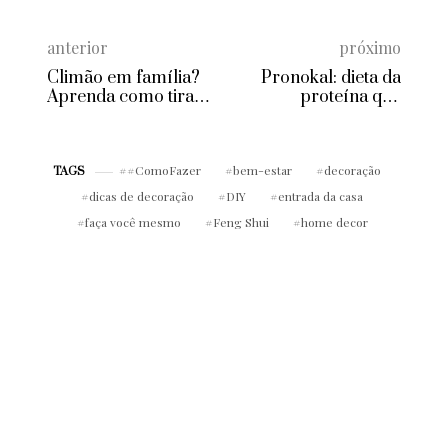
anterior
próximo
Climão em família?
Pronokal: dieta da
Aprenda como tirar
proteína que
de letra a situação
estimula o
emagrecimento
rápido
#ComoFazer
bem-estar
decoração
TAGS
dicas de decoração
DIY
entrada da casa
faça você mesmo
Feng Shui
home decor