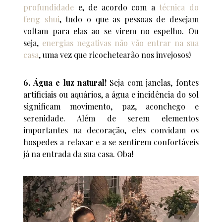
profundidade
e, de acordo com a
técnica do
feng shui
, tudo o que as pessoas de desejam
voltam para elas ao se virem no espelho. Ou
seja,
energias negativas não vão entrar na sua
casa
, uma vez que ricochetearão nos invejosos!
6. Água e luz natural!
Seja com janelas, fontes
artificiais ou aquários, a água e incidência do sol
significam movimento, paz, aconchego e
serenidade. Além de serem elementos
importantes na decoração, eles convidam os
hospedes a relaxar e a se sentirem confortáveis
já na entrada da sua casa. Oba!