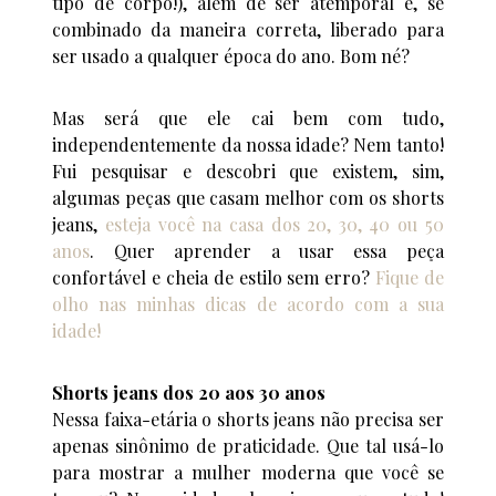
tipo de corpo!), além de ser atemporal e, se
combinado da maneira correta, liberado para
ser usado a qualquer época do ano. Bom né?
Mas será que ele cai bem com tudo,
independentemente da nossa idade? Nem tanto!
Fui pesquisar e descobri que existem, sim,
algumas peças que casam melhor com os shorts
jeans,
esteja você na casa dos 20, 30, 40 ou 50
anos
. Quer aprender a usar essa peça
confortável e cheia de estilo sem erro?
Fique de
olho nas minhas dicas de acordo com a sua
idade!
Shorts jeans dos 20 aos 30 anos
Nessa faixa-etária o shorts jeans não precisa ser
apenas sinônimo de praticidade. Que tal usá-lo
para mostrar a mulher moderna que você se