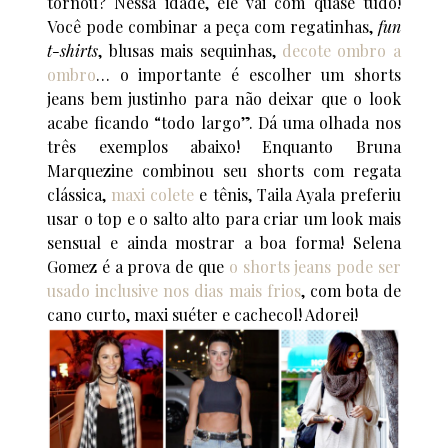
tornou? Nessa idade, ele vai com quase tudo!
Você pode combinar a peça com regatinhas,
fun
t-shirts
, blusas mais sequinhas,
decote ombro a
ombro
… o importante é escolher um shorts
jeans bem justinho para não deixar que o look
acabe ficando “todo largo”. Dá uma olhada nos
três exemplos abaixo! Enquanto Bruna
Marquezine combinou seu shorts com regata
clássica,
maxi colete
e tênis, Taila Ayala preferiu
usar o top e o salto alto para criar um look mais
sensual e ainda mostrar a boa forma! Selena
Gomez é a prova de que
o shorts jeans pode ser
usado inclusive nos dias mais frios
, com bota de
cano curto, maxi suéter e cachecol! Adorei!