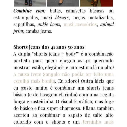
Combine com:
batas, camisetas básicas ou
estampadas, maxi
blazers
, peças metalizadas,
sapatilhas,
ankle boots
,
maxi acessórios
,
animal
print
, camisa jeans.
Shorts jeans dos 41 anos 50 anos
A dupla “shorts jeans + body” é a combinação
perfeita para quem chegou as 40 querendo
mostrar estilo, elegância e autoestima lá no alto!
A musa Ivete Sangalo não podia ter feito uma
escolha mais bonita
. Eu adoro! Outra ideia que
eu gosto muito é combinar um shorts jeans
básico (e de lavagem clarinha) com uma regata
longa e rasteirinha. O visual é prático, mas foge
do básico e fica super charmoso. Eliana também
acertou ao combinar o sapato de salto alto
colorido com o shorts e um
terninho mais