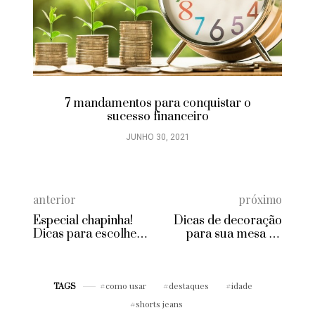
7 mandamentos para conquistar o
sucesso financeiro
JUNHO 30, 2021
anterior
próximo
Especial chapinha!
Dicas de decoração
Dicas para escolher a
para sua mesa de
melhor prancha pra
Páscoa
você
como usar
destaques
idade
TAGS
shorts jeans