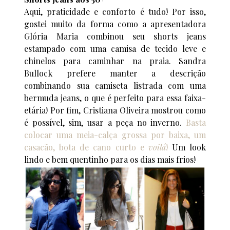
Aqui, praticidade e conforto é tudo! Por isso,
gostei muito da forma como a apresentadora
Glória Maria combinou seu shorts jeans
estampado com uma camisa de tecido leve e
chinelos para caminhar na praia. Sandra
Bullock prefere manter a descrição
combinando sua camiseta listrada com uma
bermuda jeans, o que é perfeito para essa faixa-
etária! Por fim, Cristiana Oliveira mostrou como
é possível, sim, usar a peça no inverno.
Basta
colocar uma meia-calça grossa por baixa, um
casacão, bota de cano curto e
voilá
!
Um look
lindo e bem quentinho para os dias mais frios!