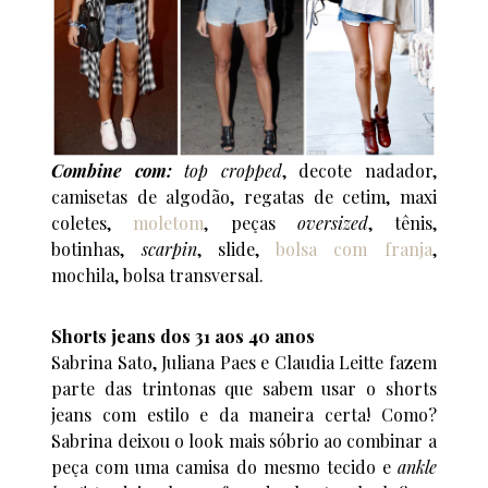
Combine com:
top cropped
, decote nadador,
camisetas de algodão, regatas de cetim, maxi
coletes,
moletom
, peças
oversized
, tênis,
botinhas,
scarpin
, slide,
bolsa com franja
,
mochila, bolsa transversal.
Shorts jeans dos 31 aos 40 anos
Sabrina Sato, Juliana Paes e Claudia Leitte fazem
parte das trintonas que sabem usar o shorts
jeans com estilo e da maneira certa! Como?
Sabrina deixou o look mais sóbrio ao combinar a
peça com uma camisa do mesmo tecido e
ankle