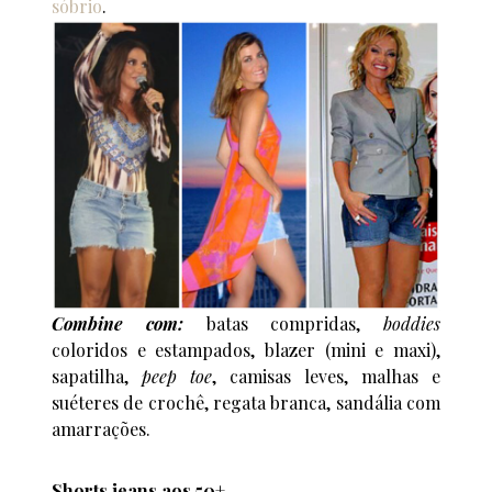
sóbrio
.
Combine com:
batas compridas,
boddies
coloridos e estampados, blazer (mini e maxi),
sapatilha,
peep toe
, camisas leves, malhas e
suéteres de crochê, regata branca, sandália com
amarrações.
Shorts jeans aos 50+