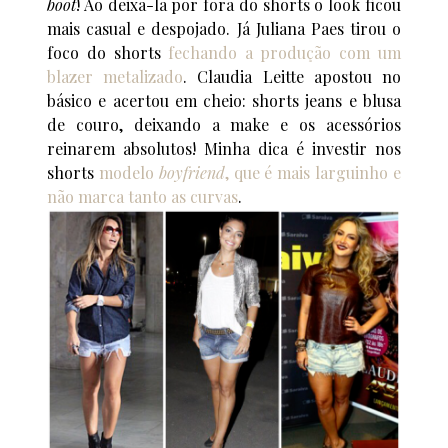
boot
! Ao deixa-la por fora do shorts o look ficou
mais casual e despojado. Já Juliana Paes tirou o
foco do shorts
fechando a produção com um
blazer metalizado
. Claudia Leitte apostou no
básico e acertou em cheio: shorts jeans e blusa
de couro, deixando a make e os acessórios
reinarem absolutos! Minha dica é investir nos
shorts
modelo
boyfriend
, que é mais larguinho e
não marca tanto as curvas
.