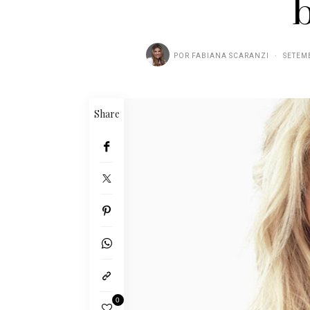
POR
FABIANA SCARANZI
SETEMB
Share
0