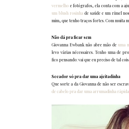
vermelho
e fotógrafos, ela conta com a aj
um blush rosinha
de saúde e um rímel nos
mim, que tenho traços fortes. Com muita m
Não dá pra ficar sem
Giovanna Ewbank não abre mão de
uma n
levo várias nécessaires. Tenho uma de p
fico pensando: vai que eu preciso de tal cois
Secador só pra dar uma ajeitadinha
Que sorte a da Giovanna de não ser escrav
de cabelo pra dar uma arrumadinha rápida 