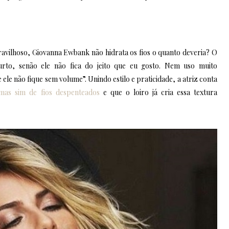
ravilhoso, Giovanna Ewbank não hidrata os fios o quanto deveria? O
urto, senão ele não fica do jeito que eu gosto. Nem uso muito
le não fique sem volume”. Unindo estilo e praticidade, a atriz conta
mas sim de fios despenteados
e que o loiro já cria essa textura