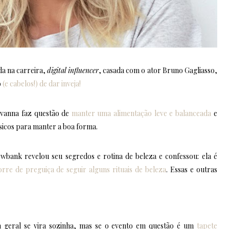
a na carreira,
digital influencer
, casada com o ator Bruno Gagliasso,
o
(e cabelos!) de dar inveja!
ovanna faz questão de
manter uma alimentação leve e balanceada
e
sicos para manter a boa forma.
wbank revelou seu segredos e rotina de beleza e confessou: ela é
re de preguiça de seguir alguns rituais de beleza
. Essas e outras
m geral se vira sozinha, mas se o evento em questão é um
tapete