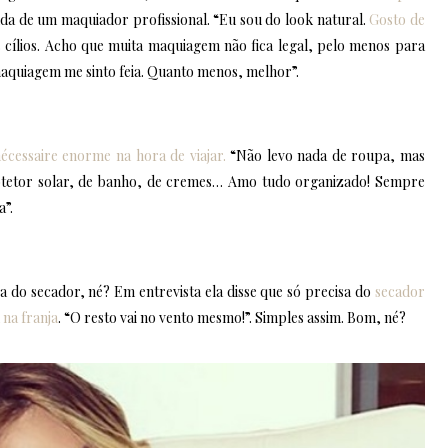
uda de um maquiador profissional. “Eu sou do look natural.
Gosto de
 cílios. Acho que muita maquiagem não fica legal, pelo menos para
aquiagem me sinto feia. Quanto menos, melhor”.
écessaire enorme na hora de viajar.
“Não levo nada de roupa, mas
rotetor solar, de banho, de cremes… Amo tudo organizado! Sempre
a”.
a do secador, né? Em entrevista ela disse que só precisa do
secador
na franja
. “O resto vai no vento mesmo!”. Simples assim. Bom, né?