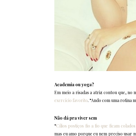
Academia ou yoga?
Em meio a risadas a atriz contou que, no
exercício favorito
. “Ando com uma rotina mu
Não dá pra viver sem
“
Cílios postiços fio a fio que ficam colad
mas eu amo porque eu nem preciso usar ma