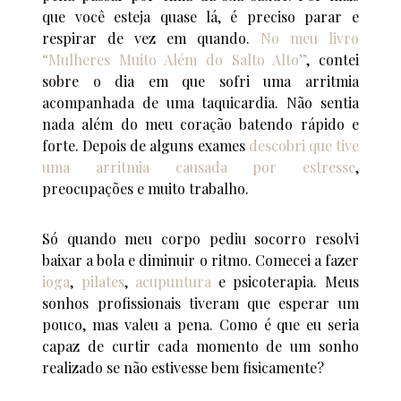
que você esteja quase lá, é preciso parar e
respirar de vez em quando.
No meu livro
“Mulheres Muito Além do Salto Alto”
, contei
sobre o dia em que sofri uma arritmia
acompanhada de uma taquicardia. Não sentia
nada além do meu coração batendo rápido e
forte. Depois de alguns exames
descobri que tive
uma arritmia causada por estresse
,
preocupações e muito trabalho.
Só quando meu corpo pediu socorro resolvi
baixar a bola e diminuir o ritmo. Comecei a fazer
ioga
,
pilates
,
acupuntura
e psicoterapia. Meus
sonhos profissionais tiveram que esperar um
pouco, mas valeu a pena. Como é que eu seria
capaz de curtir cada momento de um sonho
realizado se não estivesse bem fisicamente?