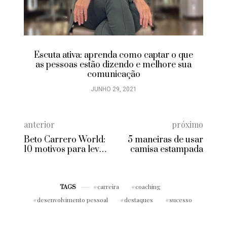
Escuta ativa: aprenda como captar o que
as pessoas estão dizendo e melhore sua
comunicação
JUNHO 29, 2021
anterior
próximo
Beto Carrero World:
5 maneiras de usar
10 motivos para levar
camisa estampada
toda a família!
carreira
coaching
TAGS
desenvolvimento pessoal
destaques
sucesso