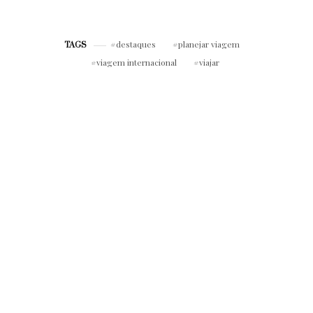
até o trabalho
seu look de trabalho
mais sofisticado
destaques
planejar viagem
TAGS
viagem internacional
viajar