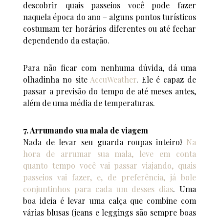
descobrir quais passeios você pode fazer
naquela época do ano – alguns pontos turísticos
costumam ter horários diferentes ou até fechar
dependendo da estação.
Para não ficar com nenhuma dúvida, dá uma
olhadinha no site
AccuWeather
. Ele é capaz de
passar a previsão do tempo de até meses antes,
além de uma média de temperaturas.
7. Arrumando sua mala de viagem
Nada de levar seu guarda-roupas inteiro!
Na
hora de arrumar sua mala, leve em conta
quanto tempo você vai passar viajando, quais
passeios vai fazer, e, de preferência, já bole
conjuntinhos para cada um desses dias
. Uma
boa ideia é levar uma calça que combine com
várias blusas (jeans e leggings são sempre boas