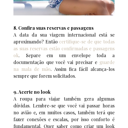
8. Confira suas reservas e passagens
A data da sua viagem internacional está se
aproximando? Então
certifique-se de que todas
as suas reservas estão confirmadas e passagens
ok
. Separe em um envelope toda a
documentação que você vai precisar e
guarde
na mala de mão
. Assim fica fácil alcança-los
sempre que forem solicitados.
9. Acerte no look
A roupa para viajar também gera algumas
dúvidas. Lembre-se que você vai passar horas
no avião e, em muitos casos, também terá que
fazer conexões e escalas, por isso conforto é
fundamental. Quer saber como criar um look