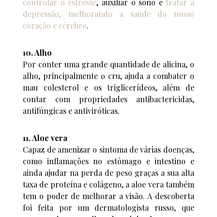
controlar o estresse
, auxiliar o sono e
tratar a
depressão, melhorando a saúde do nosso
coração e cérebro
.
10. Alho
Por conter uma grande quantidade de alicina, o
alho, principalmente o cru, ajuda a combater o
mau colesterol e os triglicerídeos, além de
contar com propriedades antibactericidas,
antifúngicas e antiviróticas.
11. Aloe vera
Capaz de amenizar o sintoma de várias doenças,
como inflamações no estômago e intestino e
ainda ajudar na perda de peso graças a sua alta
taxa de proteína e colágeno, a aloe vera também
tem o poder de melhorar a visão. A descoberta
foi feita por um dermatologista russo, que