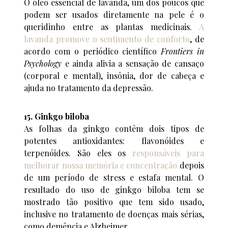
O óleo essencial de lavanda, um dos poucos que
podem ser usados diretamente na pele é o
queridinho entre as plantas medicinais.
A
lavanda promove o sentimento de conforto
, de
acordo com o periódico científico
Frontiers in
Psychology
e ainda alivia a sensação de cansaço
(corporal e mental), insônia, dor de cabeça e
ajuda no tratamento da depressão.
15. Ginkgo biloba
As folhas da ginkgo contêm dois tipos de
potentes antioxidantes: flavonóides e
terpenóides. São eles os
responsáveis para
melhorar nossa memória e concentração
depois
de um período de stress e estafa mental. O
resultado do uso de ginkgo biloba tem se
mostrado tão positivo que tem sido usado,
inclusive no tratamento de doenças mais sérias,
como demência e Alzheimer.