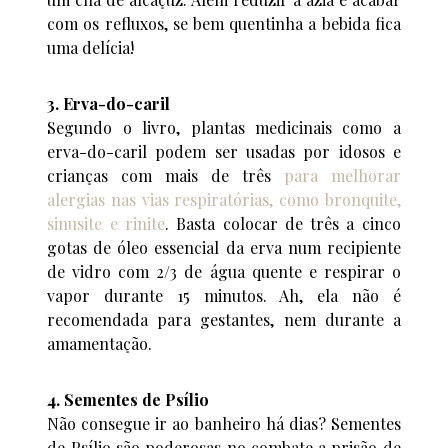
com os refluxos, se bem quentinha a bebida fica
uma delícia!
3. Erva-do-caril
Segundo o livro, plantas medicinais como a
erva-do-caril podem ser usadas por idosos e
crianças com mais de três
para melhorar
alergias nas vias respiratórias, como bronquite,
sinusite e rinite
. Basta colocar de três a cinco
gotas de óleo essencial da erva num recipiente
de vidro com 2/3 de água quente e respirar o
vapor durante 15 minutos. Ah, ela não é
recomendada para gestantes, nem durante a
amamentação.
4. Sementes de Psílio
Não consegue ir ao banheiro há dias? Sementes
de Psílio são poderosas no combate a prisão de