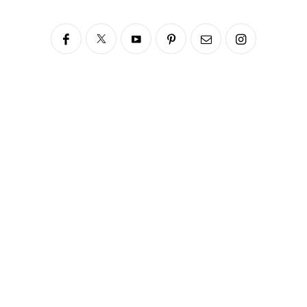
Siga no Instagram
fabianascaranzioficial
Please enter an Access Token