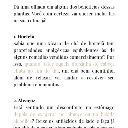
Dá uma olhada em algum dos benefícios dessas
plantas. Você com certeza vai querer inclui-las
na sua rotina já!
1. Hortelã
Sabia que uma xícara de chá de hortelã tem
propriedades analgésicas equivalentes às de
alguns remédios vendidos comercialmente? Por
isso,
quando bater aquela dorzinha de cabeça
chata no fim do dia
, um chá bem quentinho,
além de relaxar, vai ajudar a resolver seu
problema em minutos.
2. Alcaçuz
Está sentindo um desconforto no estômago
depois de exagerar no almoço ou na bebida
alcoólica
? Deixe os antiácidos de lado e faça já
um chá de alcaçuz. Além reduzir a azia e acabar