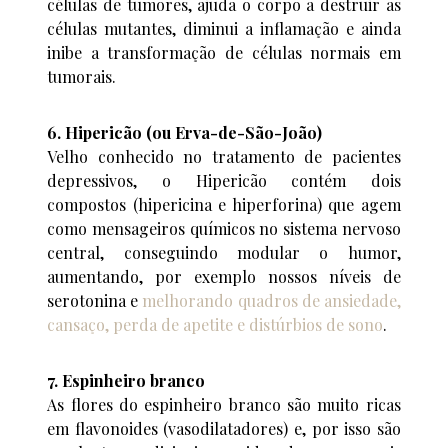
células de tumores, ajuda o corpo a destruir as
células mutantes, diminui a inflamação e ainda
inibe a transformação de células normais em
tumorais.
6. Hipericão (ou Erva-de-São-João)
Velho conhecido no tratamento de pacientes
depressivos, o Hipericão contém dois
compostos (hipericina e hiperforina) que agem
como mensageiros químicos no sistema nervoso
central, conseguindo modular o humor,
aumentando, por exemplo nossos níveis de
serotonina e
melhorando quadros de ansiedade,
cansaço, perda de apetite e distúrbios de sono
.
7. Espinheiro branco
As flores do espinheiro branco são muito ricas
em flavonoides (vasodilatadores) e, por isso são