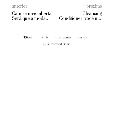
anterior
próximo
Camisa meio aberta!
Cleansing
Será que a moda
Conditioner: você não
pega?
vai conseguir viver
sem!
chás
destaques
ervas
TAGS
plantas medicinais