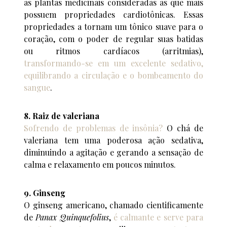
as plantas medicinais consideradas as que mais
possuem propriedades cardiotônicas. Essas
propriedades a tornam um tônico suave para o
coração, com o poder de regular suas batidas
ou ritmos cardíacos (arritmias),
transformando-se em um excelente sedativo,
equilibrando a circulação e o bombeamento do
sangue
.
8. Raiz de valeriana
Sofrendo de problemas de insônia?
O chá de
valeriana tem uma poderosa ação sedativa,
diminuindo a agitação e gerando a sensação de
calma e relaxamento em poucos minutos.
9. Ginseng
O ginseng americano, chamado cientificamente
de
Panax Quinquefolius
,
é calmante e serve para