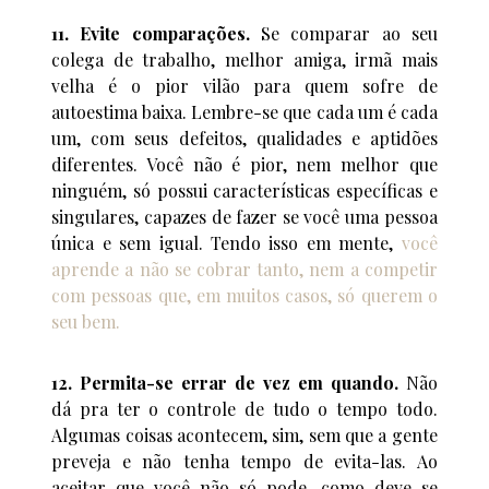
11. Evite comparações.
Se comparar ao seu
colega de trabalho, melhor amiga, irmã mais
velha é o pior vilão para quem sofre de
autoestima baixa. Lembre-se que cada um é cada
um, com seus defeitos, qualidades e aptidões
diferentes. Você não é pior, nem melhor que
ninguém, só possui características específicas e
singulares, capazes de fazer se você uma pessoa
única e sem igual. Tendo isso em mente,
você
aprende a não se cobrar tanto, nem a competir
com pessoas que, em muitos casos, só querem o
seu bem.
12. Permita-se errar de vez em quando.
Não
dá pra ter o controle de tudo o tempo todo.
Algumas coisas acontecem, sim, sem que a gente
preveja e não tenha tempo de evita-las. Ao
aceitar que você não só pode, como deve se