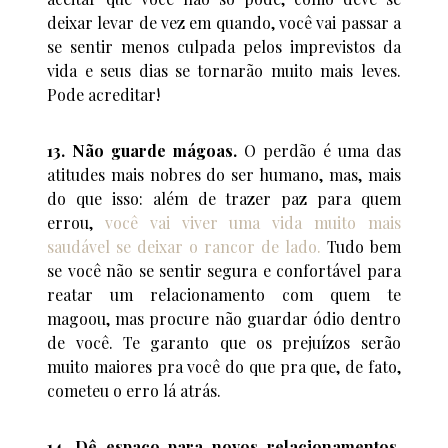
deixar levar de vez em quando, você vai passar a
se sentir menos culpada pelos imprevistos da
vida e seus dias se tornarão muito mais leves.
Pode acreditar!
13. Não guarde mágoas.
O perdão é uma das
atitudes mais nobres do ser humano, mas, mais
do que isso: além de trazer paz para quem
errou,
você vai viver uma vida muito mais
saudável se deixar o rancor de lado.
Tudo bem
se você não se sentir segura e confortável para
reatar um relacionamento com quem te
magoou, mas procure não guardar ódio dentro
de você. Te garanto que os prejuízos serão
muito maiores pra você do que pra que, de fato,
cometeu o erro lá atrás.
14. Dê espaço para novos relacionamentos
.