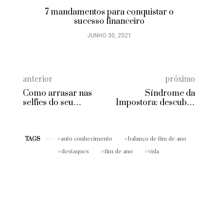
7 mandamentos para conquistar o
sucesso financeiro
JUNHO 30, 2021
anterior
próximo
Como arrasar nas
Síndrome da
selfies do seu
Impostora: descubra
Instagram
o que é e como lidar
com ela
auto conhecimento
balanço de fim de ano
TAGS
destaques
fim de ano
vida