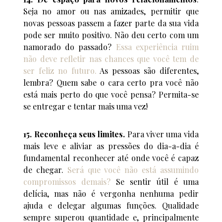
Seja no amor ou nas amizades, permitir que
novas pessoas passem a fazer parte da sua vida
pode ser muito positivo. Não deu certo com um
namorado do passado?
Essa experiência ruim
não deve refletir nas chances que você tem de
ser feliz no futuro.
As pessoas são diferentes,
lembra? Quem sabe o cara certo pra você não
está mais perto do que você pensa? Permita-se
se entregar e tentar mais uma vez!
15. Reconheça seus limites.
Para viver uma vida
mais leve e aliviar as pressões do dia-a-dia é
fundamental reconhecer até onde você é capaz
de chegar.
Será que você não está assumindo
compromissos demais?
Se sentir útil é uma
delícia, mas não é vergonha nenhuma pedir
ajuda e delegar algumas funções. Qualidade
sempre superou quantidade e, principalmente