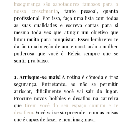
insegurança são sabotadores famosos para o
nosso crescimento
, tanto pessoal, quanto
profissional. Por isso, faça uma lista com todas
as suas qualidades e escreva cartas para si
mesma toda vez que atingir um objetivo que
lutou muito para conquistar. Esses lembretes te
darão uma injeção de ano e mostrarão a mulher
poderosa que você é. Releia sempre que se
sentir pra baixo.
2. Arrisque-se mais!
A rotina é cômoda e traz
segurança. Entretanto, ao não se permitir
arriscar, dificilmente você vai sair do lugar.
Procure novos hobbies e desafios na carreira
que
tirem você do seu espaço comum e te
desafiem
. Você vai se surpreender com as coisas
que é capaz de fazer e nem imaginava.