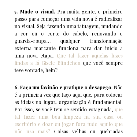
5. Mude o visual.
Pra muita gente, o primeiro
passo para começar uma vida nova é radicalizar
no visual. Seja fazendo uma tatuagem, mudando
a cor ou o corte do cabelo, renovando o
guarda-roupa… qualquer transformação
externa marcante funciona para dar início a
uma nova etapa.
Que tal fazer aquelas luzes
lindas a lá Gisele Bündchen
que você sempre
teve vontade, hein?
6. Faça um faxinão e pratique o desapego.
Não
é a primeira vez que faço aqui que, para colocar
as ideias no lugar, organização é fundamental.
Por isso, se você tem se sentido estagnada,
que
tal fazer uma boa limpeza na sua casa ou
escritório e doar ou jogar fora tudo aquilo que
não usa mais?
Coisas velhas ou quebradas