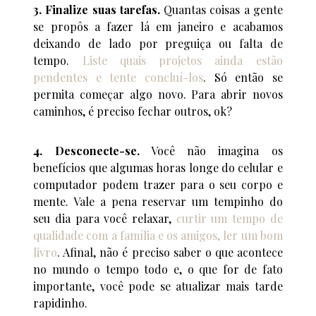
3. Finalize suas tarefas.
Quantas coisas a gente
se propôs a fazer lá em janeiro e acabamos
deixando de lado por preguiça ou falta de
tempo.
Liste quais projetos ainda estão
pendentes e tente concluí-los
. Só então se
permita começar algo novo. Para abrir novos
caminhos, é preciso fechar outros, ok?
4. Desconecte-se.
Você não imagina os
benefícios que algumas horas longe do celular e
computador podem trazer para o seu corpo e
mente. Vale a pena reservar um tempinho do
seu dia para você relaxar,
curtir um tempo de
qualidade com a família e os amigos, ler um bom
livro
. Afinal, não é preciso saber o que acontece
no mundo o tempo todo e, o que for de fato
importante, você pode se atualizar mais tarde
rapidinho.